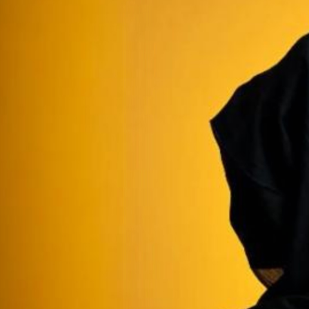
MIRTILLO – NUMERUS 
REVELATIO
SONUS
MAGMA (SPECTACULU
EL BOSQUE (SPECTAC
IMAGO