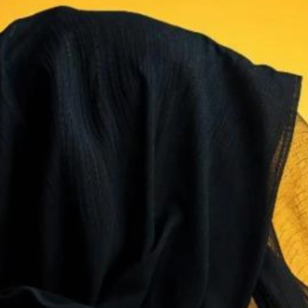
IX
M)
ULUM)